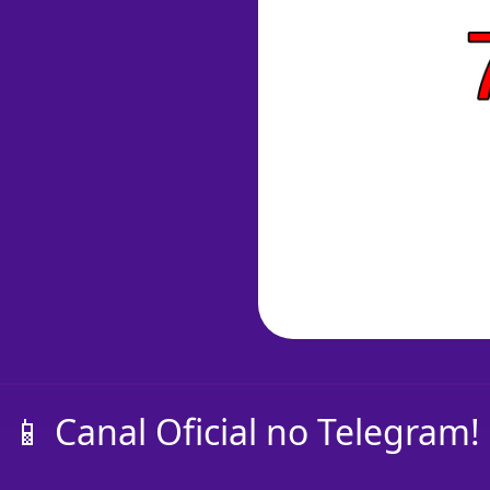
📱 Canal Oficial no Telegram!