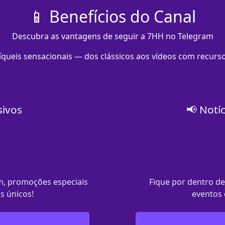
📱 Benefícios do Canal
Descubra as vantagens de seguir a 7HH no Telegram
queis sensacionais — dos clássicos aos vídeos com recurso
sivos
📢 Notí
m, promoções especiais
Fique por dentro d
s únicos!
eventos 