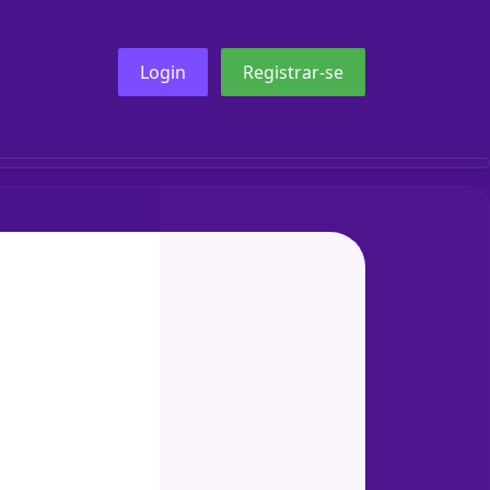
Login
Registrar-se