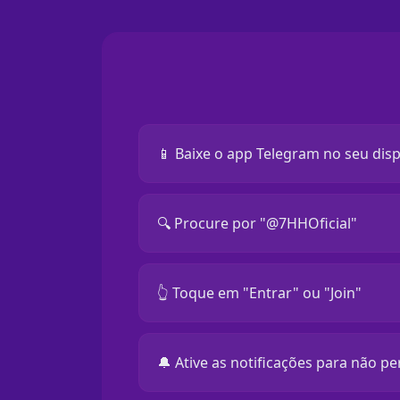
📱 Baixe o app Telegram no seu disp
🔍 Procure por "@7HHOficial"
👆 Toque em "Entrar" ou "Join"
🔔 Ative as notificações para não p