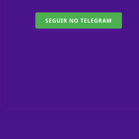
SEGUIR NO TELEGRAM