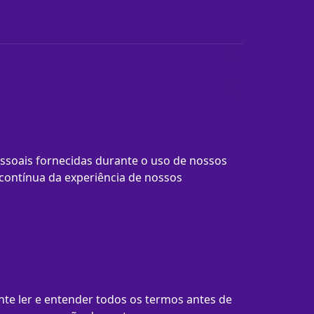
ssoais fornecidas durante o uso de nossos
 contínua da experiência de nossos
te ler e entender todos os termos antes de