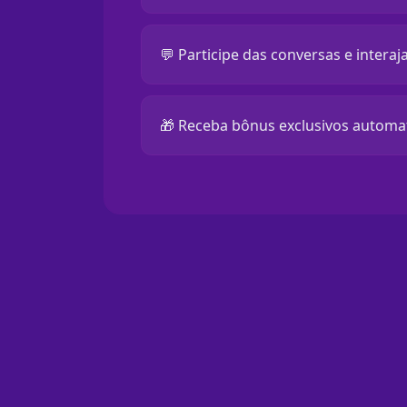
💬 Participe das conversas e interaj
🎁 Receba bônus exclusivos autom