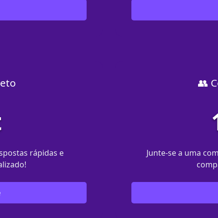
reto
👥 
t
espostas rápidas e
Junte-se a uma com
lizado!
compa
e