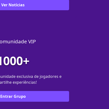
Ver Notícias
Comunidade VIP
1000+
unidade exclusiva de jogadores e
rtilhe experiências!
Entrar Grupo