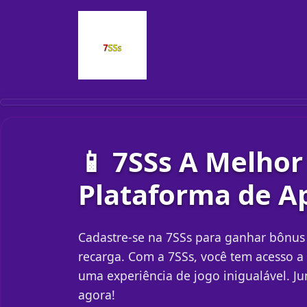
📱 7SSs A Melhor
Plataforma de A
Cadastre-se na 7SSs para ganhar bônus
recarga. Com a 7SSs, você tem acesso a
uma experiência de jogo inigualável. J
agora!