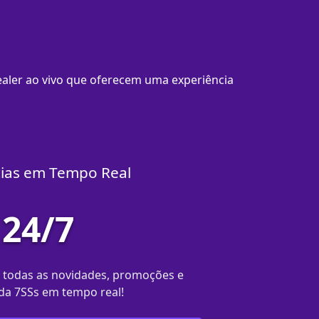
ealer ao vivo que oferecem uma experiência
cias em Tempo Real
24/7
e todas as novidades, promoções e
da 7SSs em tempo real!