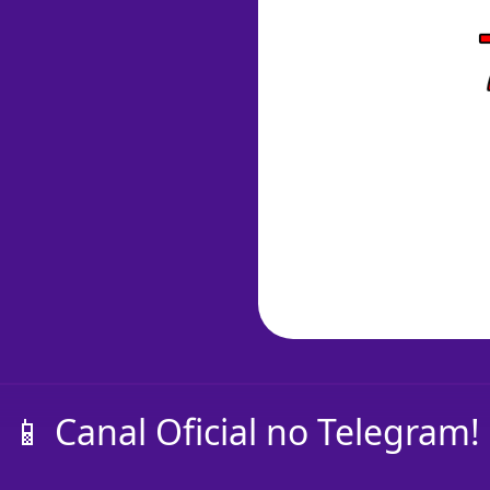
📱 Canal Oficial no Telegram!