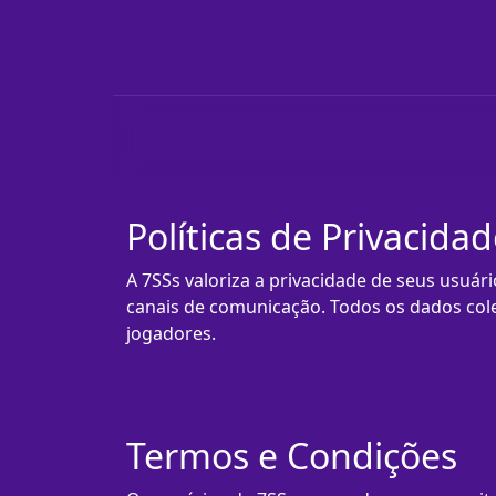
Políticas de Privacida
A 7SSs valoriza a privacidade de seus usuá
canais de comunicação. Todos os dados cole
jogadores.
Termos e Condições