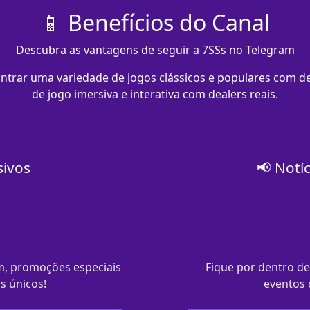
📱 Benefícios do Canal
Descubra as vantagens de seguir a 7SSs no Telegram
ontrar uma variedade de jogos clássicos e populares com d
de jogo imersiva e interativa com dealers reais.
sivos
📢 Notí
m, promoções especiais
Fique por dentro d
s únicos!
eventos 