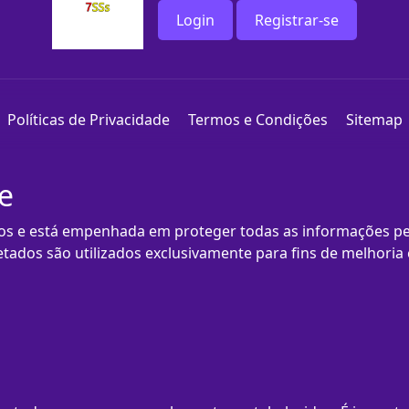
Login
Registrar-se
Políticas de Privacidade
Termos e Condições
Sitemap
de
rios e está empenhada em proteger todas as informações p
tados são utilizados exclusivamente para fins de melhoria