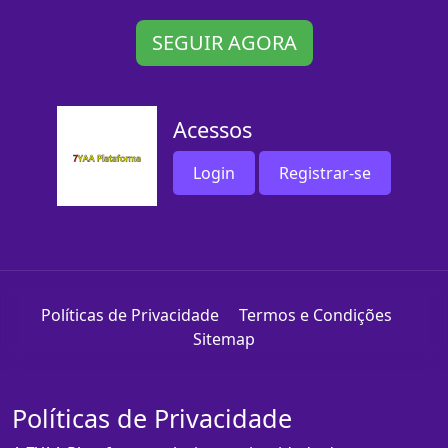
SEGUIR AGORA
Acessos
Login
Registrar-se
Políticas de Privacidade
Termos e Condições
Sitemap
Políticas de Privacidade